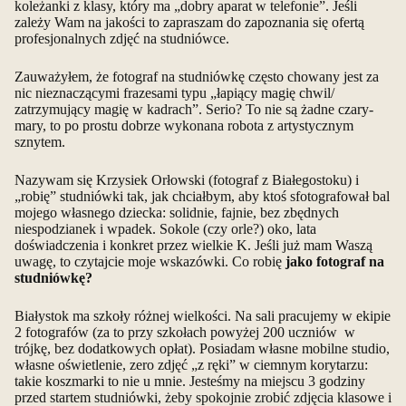
koleżanki z klasy, który ma „dobry aparat w telefonie”. Jeśli
zależy Wam na jakości to zapraszam do zapoznania się ofertą
profesjonalnych zdjęć na studniówce.
Zauważyłem, że fotograf na studniówkę często chowany jest za
nic nieznaczącymi frazesami typu „łapiący magię chwil/
zatrzymujący magię w kadrach”. Serio? To nie są żadne czary-
mary, to po prostu dobrze wykonana robota z artystycznym
sznytem.
Nazywam się Krzysiek Orłowski (fotograf z Białegostoku) i
„robię” studniówki tak, jak chciałbym, aby ktoś sfotografował bal
mojego własnego dziecka: solidnie, fajnie, bez zbędnych
niespodzianek i wpadek. Sokole (czy orle?) oko, lata
doświadczenia i konkret przez wielkie K. Jeśli już mam Waszą
uwagę, to czytajcie moje wskazówki. Co robię
jako fotograf na
studniówkę?
Białystok ma szkoły różnej wielkości. Na sali pracujemy w ekipie
2 fotografów (za to przy szkołach powyżej 200 uczniów w
trójkę, bez dodatkowych opłat). Posiadam własne mobilne studio,
własne oświetlenie, zero zdjęć „z ręki” w ciemnym korytarzu:
takie koszmarki to nie u mnie. Jesteśmy na miejscu 3 godziny
przed startem studniówki, żeby spokojnie zrobić zdjęcia klasowe i