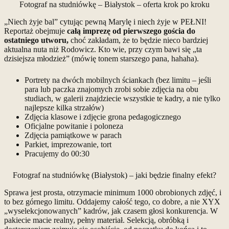
Fotograf na studniówkę – Białystok – oferta krok po kroku
„Niech żyje bal” cytując pewną Marylę i niech żyje w PEŁNI!
Reportaż obejmuje
całą imprezę od pierwszego gościa do
ostatniego utworu,
choć zakładam, że to będzie nieco bardziej
aktualna nuta niż Rodowicz. Kto wie, przy czym bawi się „ta
dzisiejsza młodzież” (mówię tonem starszego pana, hahaha).
Portrety na dwóch mobilnych ściankach (bez limitu – jeśli
para lub paczka znajomych zrobi sobie zdjęcia na obu
studiach, w galerii znajdziecie wszystkie te kadry, a nie tylko
najlepsze kilka strzałów)
Zdjęcia klasowe i zdjęcie grona pedagogicznego
Oficjalne powitanie i poloneza
Zdjęcia pamiątkowe w parach
Parkiet, imprezowanie, tort
Pracujemy do 00:30
Fotograf na studniówkę (Białystok) – jaki będzie finalny efekt?
Sprawa jest prosta, otrzymacie minimum 1000 obrobionych zdjęć, i
to bez górnego limitu. Oddajemy całość tego, co dobre, a nie XYX
„wyselekcjonowanych” kadrów, jak czasem głosi konkurencja. W
pakiecie macie realny, pełny materiał. Selekcją, obróbką i