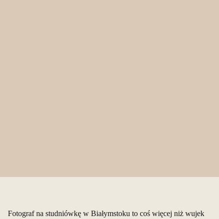
Fotograf na studniówkę w Białymstoku to coś więcej niż wujek