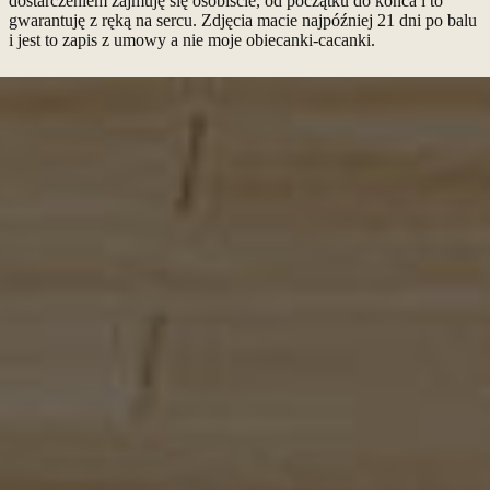
dostarczeniem zajmuję się osobiście, od początku do końca i to
gwarantuję z ręką na sercu. Zdjęcia macie najpóźniej 21 dni po balu
i jest to zapis z umowy a nie moje obiecanki-cacanki.