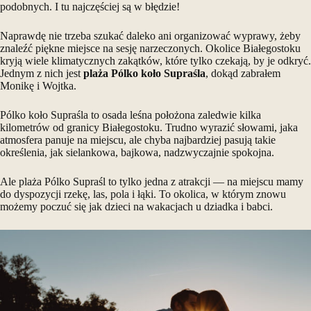
podobnych. I tu najczęściej są w błędzie!
Naprawdę nie trzeba szukać daleko ani organizować wyprawy, żeby
znaleźć piękne miejsce na sesję narzeczonych. Okolice Białegostoku
kryją wiele klimatycznych zakątków, które tylko czekają, by je odkryć.
Jednym z nich jest
plaża Pólko koło Supraśla
, dokąd zabrałem
Monikę i Wojtka.
Pólko koło
Supraśla
to osada leśna położona zaledwie kilka
kilometrów od granicy Białegostoku. Trudno wyrazić słowami, jaka
atmosfera panuje na miejscu, ale chyba najbardziej pasują takie
określenia, jak sielankowa, bajkowa, nadzwyczajnie spokojna.
Ale plaża Pólko Supraśl to tylko jedna z atrakcji — na miejscu mamy
do dyspozycji rzekę, las, pola i łąki. To okolica, w którym znowu
możemy poczuć się jak dzieci na wakacjach u dziadka i babci.