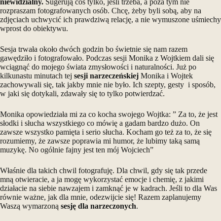
niewidzialny.
Sugerują coś tylko, jeśli trzeba, a poza tym nie
rozpraszam fotografowanych osób. Chcę, żeby byli sobą, aby na
zdjęciach uchwycić ich prawdziwą relację, a nie wymuszone uśmiechy
wprost do obiektywu.
Sesja trwała około dwóch godzin bo świetnie się nam razem
gawędziło i fotografowało. Podczas sesji Monika z Wojtkiem dali się
wciągnąć do mojego świata zmysłowości i naturalności. Już po
kilkunastu minutach tej
sesji narzeczeńskiej
Monika i Wojtek
zachowywali się, tak jakby mnie nie było. Ich szepty, gesty i sposób,
w jaki się dotykali, zdawały się to tylko potwierdzać.
Monika opowiedziała mi za co kocha swojego Wojtka: ” Za to, że jest
słodki i słucha wszystkiego co mówię a gadam bardzo dużo. On
zawsze wszystko pamięta i serio słucha. Kocham go też za to, że się
rozumiemy, że zawsze poprawia mi humor, że lubimy taką samą
muzykę. No ogólnie fajny jest ten mój Wojciech”
Właśnie dla takich chwil fotografuję. Dla chwil, gdy się tak przede
mną otwieracie, a ja mogę wykorzystać emocje i chemię, z jakimi
działacie na siebie nawzajem i zamknąć je w kadrach. Jeśli to dla Was
równie ważne, jak dla mnie, odezwijcie się! Razem zaplanujemy
Waszą wymarzoną
sesję dla narzeczonych
.