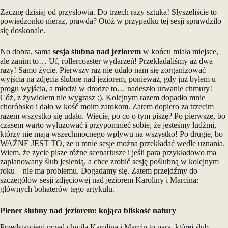
Zacznę dzisiaj od przysłowia. Do trzech razy sztuka! Słyszeliście to
powiedzonko nieraz, prawda? Otóż w przypadku tej sesji sprawdziło
się doskonale.
No dobra, sama
sesja ślubna nad jeziorem
w końcu miała miejsce,
ale zanim to… Uf, rollercoaster wydarzeń! Przekładaliśmy aż dwa
razy! Samo życie. Pierwszy raz nie udało nam się zorganizować
wyjścia na zdjęcia ślubne nad jeziorem, ponieważ, gdy już byłem u
progu wyjścia, a młodzi w drodze to… nadeszło urwanie chmury!
Cóż, z żywiołem nie wygrasz :). Kolejnym razem dopadło mnie
choróbsko i dało w kość moim zatokom. Zatem dopiero za trzecim
razem wszystko się udało. Wiecie, po co o tym piszę? Po pierwsze, bo
czasem warto wyluzować i przypomnieć sobie, że jesteśmy ludźmi,
którzy nie mają wszechmocnego wpływu na wszystko! Po drugie, bo
WAŻNE JEST TO, że u mnie sesje można przekładać wedle uznania.
Wiem, że życie pisze różne scenariusze i jeśli para przykładowo ma
zaplanowany ślub
jesienią
, a chce zrobić sesję poślubną w kolejnym
roku – nie ma problemu. Dogadamy się. Zatem przejdźmy do
szczegółów sesji zdjęciowej nad jeziorem Karoliny i Marcina:
głównych bohaterów tego artykułu.
Plener ślubny nad jeziorem: kojąca bliskość natury
Przedstawieni przed chwilą Karolina i Marcin to para, której ślub