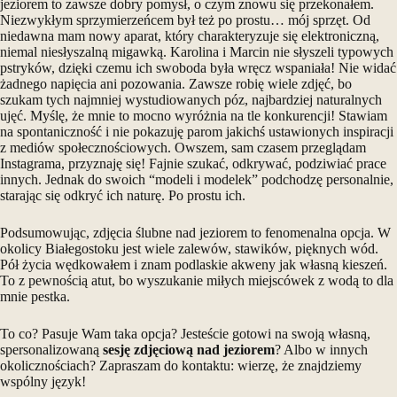
jeziorem to zawsze dobry pomysł, o czym znowu się przekonałem.
Niezwykłym sprzymierzeńcem był też po prostu… mój sprzęt. Od
niedawna mam nowy aparat, który charakteryzuje się elektroniczną,
niemal niesłyszalną migawką. Karolina i Marcin nie słyszeli typowych
pstryków, dzięki czemu ich swoboda była wręcz wspaniała! Nie widać
żadnego napięcia ani pozowania. Zawsze robię wiele zdjęć, bo
szukam tych najmniej wystudiowanych póz, najbardziej naturalnych
ujęć. Myślę, że mnie to mocno wyróżnia na tle konkurencji! Stawiam
na spontaniczność i nie pokazuję parom jakichś ustawionych inspiracji
z mediów społecznościowych. Owszem, sam czasem przeglądam
Instagrama, przyznaję się! Fajnie szukać, odkrywać, podziwiać prace
innych. Jednak do swoich “modeli i modelek” podchodzę personalnie,
starając się odkryć ich naturę. Po prostu ich.
Podsumowując, zdjęcia ślubne nad jeziorem to fenomenalna opcja. W
okolicy Białegostoku jest wiele zalewów, stawików, pięknych wód.
Pół życia wędkowałem i znam podlaskie akweny jak własną kieszeń.
To z pewnością atut, bo wyszukanie miłych miejscówek z wodą to dla
mnie pestka.
To co? Pasuje Wam taka opcja? Jesteście gotowi na swoją własną,
spersonalizowaną
sesję zdjęciową nad jeziorem
? Albo w innych
okolicznościach? Zapraszam do
kontaktu
: wierzę, że znajdziemy
wspólny język!