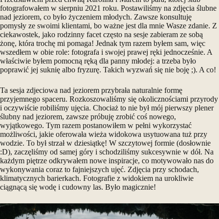
fotografowałem w sierpniu 2021 roku. Postawiliśmy na zdjęcia ślubne
nad jeziorem, co było życzeniem młodych. Zawsze konsultuję
pomysły ze swoimi klientami, bo ważne jest dla mnie Wasze zdanie. Z
ciekawostek, jako rodzinny facet często na sesje zabieram ze sobą
żonę, która trochę mi pomaga! Jednak tym razem byłem sam, więc
wszedłem w obie role: fotografa i swojej prawej ręki jednocześnie. A
właściwie byłem pomocną ręką dla panny młodej: a trzeba było
poprawić jej suknię albo fryzurę. Takich wyzwań się nie boję ;). A co!
Ta sesja zdjeciowa nad jeziorem przybrała naturalnie formę
przyjemnego spaceru. Rozkoszowaliśmy się okolicznościami przyrody
i oczywiście robiliśmy ujęcia. Chociaż to nie był mój pierwszy plener
ślubny nad jeziorem, zawsze próbuję zrobić coś nowego,
wyjątkowego. Tym razem postanowiłem w pełni wykorzystać
możliwości, jakie oferowała wieża widokowa usytuowana tuż przy
wodzie. To był strzał w dziesiątkę! W szczytowej formie (dosłownie
:D), zaczęliśmy od samej góry i schodziliśmy sukcesywnie w dół. Na
każdym piętrze odkrywałem nowe inspiracje, co motywowało nas do
wykonywania coraz to fajniejszych ujęć. Zdjęcia przy schodach,
klimatycznych barierkach. Fotografie z widokiem na urokliwie
ciągnącą się wodę i cudowny las. Było magicznie!