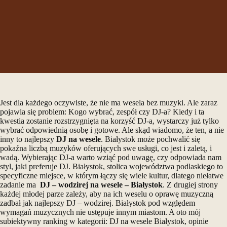
Jest dla każdego oczywiste, że nie ma wesela bez muzyki. Ale zaraz
pojawia się problem: Kogo wybrać, zespół czy DJ-a? Kiedy i ta
kwestia zostanie rozstrzygnięta na korzyść DJ-a, wystarczy już tylko
wybrać odpowiednią osobę i gotowe. Ale skąd wiadomo, że ten, a nie
inny to najlepszy
DJ na wesele
. Białystok może pochwalić się
pokaźna liczbą muzyków oferujących swe usługi, co jest i zaletą, i
wadą. Wybierając DJ-a warto wziąć pod uwagę, czy odpowiada nam
styl, jaki preferuje DJ. Białystok, stolica województwa podlaskiego to
specyficzne miejsce, w którym łączy się wiele kultur, dlatego niełatwe
zadanie ma
DJ – wodzirej na wesele – Białystok
. Z drugiej strony
każdej młodej parze zależy, aby na ich weselu o oprawę muzyczną
zadbał jak najlepszy DJ – wodzirej. Białystok pod względem
wymagań muzycznych nie ustępuje innym miastom. A oto mój
subiektywny ranking w kategorii: DJ na wesele Białystok, opinie