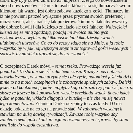
sobie aby były odtwarzane na ich imprezie.
Z tego co dowiedziałem
się od nowożeńców – Darek to osoba która stara się tłumaczyć swoim
klientom jak ważna jest dobra zabawa każdego z gości. Tłumaczy im,
iż nie powinni patrzeć wyłącznie przez pryzmat swoich preferencji
muzycznych, ale starać się tak pokierować imprezą tak aby wszyscy
się dobrze bawili i dla każdego znalazło się coś fajnego.
Najczęściej
klienci się ze mną zgadzają, podają mi swoich ulubionych
wykonawców, wybierają kilkanaście lub kilkadziesiąt swoich
ulubionych utworów, Co co do reszty zdają się na Mnie, a ja robię
wszystko by w jak największym stopniu zintegrować gości weselnych i
sprawić by parkiet rozgrzał się do czerwoności.
O oczepinach Darek mówi –
temat rzeka
.
Prowadząc wesela już
ponad lat 15 staram się iść z duchem czasu. Każdy z nas nabiera
doświadczenia, w sumie uczymy się całe życie, natomiast jeśli chodzi o
mnie to na moich oczepinach nie zobaczycie
sprośnych zabaw. Daleki
jestem od konkurencji, które mogłyby kogo obrazić czy poniżyć, nie raz
słyszę że jeszcze ktoś prowadząc wesele przekłada wałek, tłucze jakąś
łyżka w patelnie, wkłada długopis w butelkę – nie che mi się nawet
tego komentować.
Zdaniem Darka oczepiny to czas kiedy DJ ma
okazję pokazać na co go na prawdę stać!
W zabawach weselnych
stawiam na dużą dawkę rywalizacji.
Zawsze robię wszytko aby
zainteresować gości konkurencjami oczepinowymi i sprawić by sami
rwali się do współuczestnictwa.