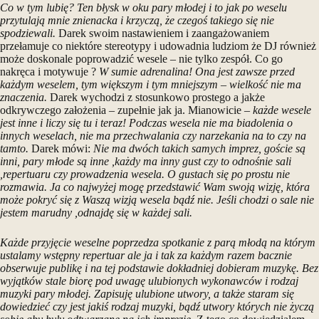
Co w tym lubię? Ten błysk w oku pary młodej i to jak po weselu
przytulają mnie znienacka i krzyczą, że czegoś takiego się nie
spodziewali.
Darek swoim nastawieniem i zaangażowaniem
przełamuje co niektóre stereotypy i udowadnia ludziom że DJ również
może doskonale poprowadzić wesele – nie tylko zespół. Co go
nakręca i motywuje ?
W sumie adrenalina! Ona jest zawsze przed
każdym weselem, tym większym i tym mniejszym – wielkość nie ma
znaczenia.
Darek wychodzi z stosunkowo prostego a jakże
odkrywczego założenia – zupełnie jak ja. Mianowicie –
każde wesele
jest inne i liczy się tu i teraz! Podczas wesela nie ma biadolenia o
innych weselach, nie ma przechwalania czy narzekania na to czy na
tamto.
Darek mówi:
Nie ma dwóch takich samych imprez, goście są
inni, pary młode są inne ,każdy ma inny gust czy to odnośnie sali
,repertuaru czy prowadzenia wesela. O gustach się po prostu nie
rozmawia. Ja co najwyżej mogę przedstawić Wam swoją wizję, która
może pokryć się z Waszą wizją wesela bądź nie. Jeśli chodzi o sale nie
jestem marudny ,odnajdę się w każdej sali.
Każde przyjęcie weselne poprzedza spotkanie z parą młodą na którym
ustalamy wstępny repertuar ale ja i tak za każdym razem bacznie
obserwuje publikę i na tej podstawie dokładniej dobieram muzykę.
Bez
wyjątków stale biorę pod uwagę ulubionych wykonawców i rodzaj
muzyki pary młodej. Zapisuję ulubione utwory, a także staram się
dowiedzieć czy jest jakiś rodzaj muzyki, bądź utwory których nie życzą