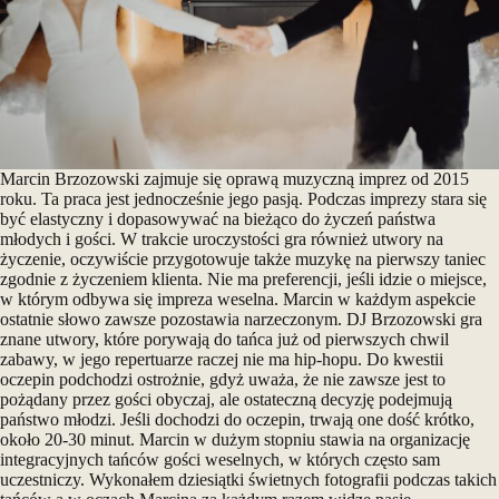
Marcin Brzozowski zajmuje się oprawą muzyczną imprez od 2015
roku. Ta praca jest jednocześnie jego pasją. Podczas imprezy stara się
być elastyczny i dopasowywać na bieżąco do życzeń państwa
młodych i gości. W trakcie uroczystości gra również utwory na
życzenie, oczywiście przygotowuje także muzykę na pierwszy taniec
zgodnie z życzeniem klienta. Nie ma preferencji, jeśli idzie o miejsce,
w którym odbywa się impreza weselna. Marcin w każdym aspekcie
ostatnie słowo zawsze pozostawia narzeczonym. DJ Brzozowski gra
znane utwory, które porywają do tańca już od pierwszych chwil
zabawy, w jego repertuarze raczej nie ma hip-hopu. Do kwestii
oczepin podchodzi ostrożnie, gdyż uważa, że nie zawsze jest to
pożądany przez gości obyczaj, ale ostateczną decyzję podejmują
państwo młodzi. Jeśli dochodzi do oczepin, trwają one dość krótko,
około 20-30 minut. Marcin w dużym stopniu stawia na organizację
integracyjnych tańców gości weselnych, w których często sam
uczestniczy. Wykonałem dziesiątki świetnych fotografii podczas takich