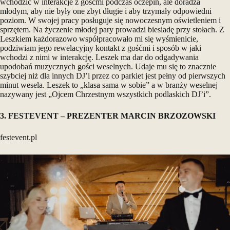
wchodzić w interakcje z gośćmi podczas oczepin, ale doradza
młodym, aby nie były one zbyt długie i aby trzymały odpowiedni
poziom. W swojej pracy posługuje się nowoczesnym oświetleniem i
sprzętem. Na życzenie młodej pary prowadzi biesiadę przy stołach. Z
Leszkiem każdorazowo współpracowało mi się wyśmienicie,
podziwiam jego rewelacyjny kontakt z gośćmi i sposób w jaki
wchodzi z nimi w interakcję. Leszek ma dar do odgadywania
upodobań muzycznych gości weselnych. Udaje mu się to znacznie
szybciej niż dla innych DJ’i przez co parkiet jest pełny od pierwszych
minut wesela. Leszek to „klasa sama w sobie” a w branży weselnej
nazywany jest „Ojcem Chrzestnym wszystkich podlaskich DJ’i”.
3. FESTEVENT – PREZENTER MARCIN BRZOZOWSKI
festevent.pl