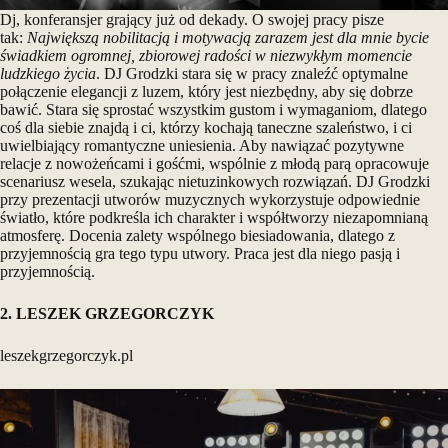
Dj, konferansjer grający już od dekady. O swojej pracy pisze
tak:
Największą nobilitacją i motywacją zarazem jest dla mnie bycie
świadkiem ogromnej, zbiorowej radości w niezwykłym momencie
ludzkiego życia
. DJ Grodzki stara się w pracy znaleźć optymalne
połączenie elegancji z luzem, który jest niezbędny, aby się dobrze
bawić. Stara się sprostać wszystkim gustom i wymaganiom, dlatego
coś dla siebie znajdą i ci, którzy kochają taneczne szaleństwo, i ci
uwielbiający romantyczne uniesienia. Aby nawiązać pozytywne
relacje z nowożeńcami i gośćmi, wspólnie z młodą parą opracowuje
scenariusz wesela, szukając nietuzinkowych rozwiązań. DJ Grodzki
przy prezentacji utworów muzycznych wykorzystuje odpowiednie
światło, które podkreśla ich charakter i współtworzy niezapomnianą
atmosferę. Docenia zalety wspólnego biesiadowania, dlatego z
przyjemnością gra tego typu utwory. Praca jest dla niego pasją i
przyjemnością.
2. LESZEK GRZEGORCZYK
leszekgrzegorczyk.pl