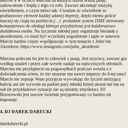
tańców a w oczach Marcina za każdym razem widzę pasję,
zadowolenie i frajdę z tego co robi. Zawsze akcentuje muzykę
oświetleniem, o czym mówi tak:
Uważam że oświetlenie to
podstawowy element każdej udanej imprezy, dzięki niemu goście
inaczej się czują na parkiecie,(…) posiadam system DMX sterowany
komputerowo do obsługi którego przydzielona jest każdorazowo
dodatkowa osoba
. Na życzenie młodej pary organizuje biesiadę z
akordeonem, co musi być wcześniej uzgodnione i ujęte w umowie.
Marcin bardzo często współpracuje w tym temacie z John’em
Akordeon:
https://www.instagram.com/john_akordeon/
Marcina polecam bo jest to człowiek z pasją. Jest uczciwy, zawsze gra
według ustaleń i przez całe wesele nadaje na najwyższych obrotach.
Marcina nie przyłapiecie na pogawędkach podczas wesela a z
doświadczenia wiem, że nie straszne mu nawet imprezy do 6-tej rano!
Marcin nie zepsuje Wam przyjęcia wywołując do życzeń nieżyjącą
babcię ani nie wywoła na parkiet pary młodej której akurat nie ma na
sali (te przykładowe sytuacje nie są niestety zmyślone). DJ
Brzozowski jest zawsze świetnie przygotowany co bardzo mi
imponuje.
4. DJ DAREK DARECKI
darekdarecki.pl