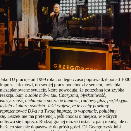
Jako DJ pracuje od 1999 roku, od tego czasu poprowadził ponad 1000
imprez. Jak mówi, do swojej pracy podchodzi z sercem, uwielbia
niezaplanowane sytuacje, które powodują, że potrzebna jest szybka
reakcja.
Sam o sobie mówi tak: Charyzma, błyskotliwość,
elastyczność, niebanalne poczucie humoru, radiowy głos, perfekcyjna
dykcja i kultura osobista. Jeśli czujesz, że te cechy powinny
reprezentować DJ-a na Twoją imprezę, to wspaniale, polubimy
się.
Leszek nie ma preferencji, jeśli chodzi o miejsca, w których
odbywa się impreza. Rodzaj granej muzyki ustala z parą młodą, ale na
bieżąco stara się dopasować do próśb gości. DJ Grzegorczyk lubi