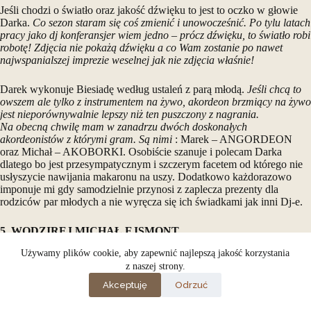
Jeśli chodzi o światło oraz jakość dźwięku to jest to oczko w głowie
Darka.
Co sezon staram się coś zmienić i unowocześnić. Po tylu latach
pracy jako dj konferansjer wiem jedno – prócz dźwięku, to światło robi
robotę! Zdjęcia nie pokażą dźwięku a co Wam zostanie po nawet
najwspanialszej imprezie weselnej jak nie zdjęcia właśnie!
Darek wykonuje Biesiadę według ustaleń z parą młodą.
Jeśli chcą to
owszem ale tylko z instrumentem na żywo, akordeon brzmiący na żywo
jest nieporównywalnie lepszy niż ten puszczony z nagrania.
Na obecną chwilę mam w zanadrzu dwóch doskonałych
akordeonistów z którymi gram. Są nimi
: Marek – ANGORDEON
oraz Michał – AKOBORKI. Osobiście szanuje i polecam Darka
dlatego bo jest przesympatycznym i szczerym facetem od którego nie
usłyszycie nawijania makaronu na uszy. Dodatkowo każdorazowo
imponuje mi gdy samodzielnie przynosi z zaplecza prezenty dla
rodziców par młodych a nie wyręcza się ich świadkami jak inni Dj-e.
5. WODZIREJ MICHAŁ EJSMONT
Używamy plików cookie, aby zapewnić najlepszą jakość korzystania
@wodzirej_michalejsmont
z naszej strony.
Akceptuję
Odrzuć