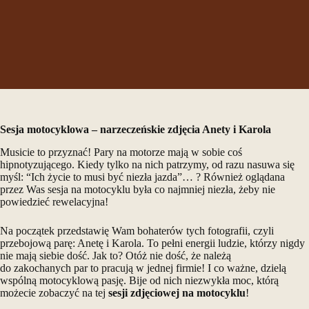
Sesja motocyklowa
– narzeczeńskie zdjęcia Anety i Karola
Musicie to przyznać! Pary na motorze mają w sobie coś
hipnotyzującego. Kiedy tylko na nich patrzymy, od razu nasuwa się
myśl: “Ich życie to musi być niezła jazda”… ? Również oglądana
przez Was sesja na motocyklu była co najmniej niezła, żeby nie
powiedzieć rewelacyjna!
Na początek przedstawię Wam bohaterów tych fotografii, czyli
przebojową parę: Anetę i Karola. To pełni energii ludzie, którzy nigdy
nie mają siebie dość. Jak to? Otóż nie dość, że należą
do
zakochanych
par to pracują w jednej firmie! I co ważne, dzielą
wspólną motocyklową pasję. Bije od nich niezwykła moc, którą
możecie zobaczyć na tej
sesji zdjęciowej na motocyklu
!