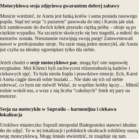
Motocyklowa sesja zdjęciowa
gwarantem dobrej zabawy
Musicie wiedzieć, że Aneta jest fanką kotów i sama posiada rasowego
pupila. Stąd też sesja “z pazurem” pasowała do niej i Karola jak ulał.
Ich zamiłowanie do dwóch kółek przeszło ciężką próbę – oboje są po
ciężkim wypadku. Na szczęście skończyło się bez tragedii, a miłość do
motorów została. Nieustannie rozwijają swoją pasję! Zainwestowali
nawet w profesjonalne stroje. Na razie mają jeden motocykl, ale Aneta
już czyha na idealny egzemplarz tylko dla siebie.
Jeżeli chodzi o
sesje motocyklowe par
, mogą być one naprawdę
oryginalne. Moi Klienci byli zachwyceni różnorodnością kadrów i
ciekawych ujęć. To była niezła frajda i prawdziwe emocje. Ech, Karol
i Aneta ciągle dawali sobie buziaki… Nie dało się ich od siebie
oderwać, co bym nie mówił! Widać, że wspólne hobby łączy… Miłość
rośnie wokół nas, a wraz z nią liczba “całuśnych” fotek tej pary na
motorze.
Sesja na motocyklu
w Supraślu – harmonijna i ciekawa
lokalizacja
Urokliwe miasteczko Supraśl nieopodal Białegostoku stanowi idealne
tło do zdjęć. To w tej lokalizacji i pobliskich okolicach robiliśmy naszą
sesję motocyklową. Mogę śmiało stwierdzić, że znajduje się tam