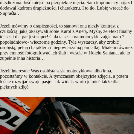
niezliczona ilość miejsc na przepiękne ujęcia. Sam imponujący pojazd
dodawał kadrom drapieżności i charakteru. I to tło. Lubię wracać do
Supraśla…
Jeżeli mówimy o drapieżności, to stanowi ona niezły kontrast z
czułością, jaką okazywali sobie Karol z Anetą. Myślę, że efekt finalny
tej
sesji dla par
jest super! Cała ta sesja na motocyklu zajęła nam 2
popołudniowo- wieczorne godziny. Tyle wystarczy, aby zrobić
osobistą, pełną charakteru i niepowtarzalną pamiątkę. Miałem również
przyjemność fotografować ich ślub i wesele w Hotelu Santana, ale to
zupełnie inna historia…
Jeżeli interesuje Was osobista sesja motocyklowa albo inna,
pozostańmy
w kontakcie
. A tymczasem obejrzyjcie zdjęcia, a potem
lećcie rozwijać swoje pasje! Jak widać: warto je mieć także dla
pięknych zdjęć.