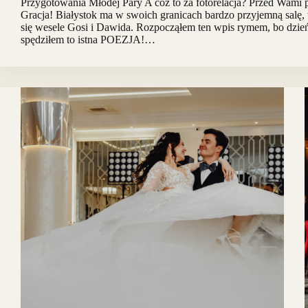
Przygotowania Młodej Pary A cóż to za fotorelacja? Przed Wami 
Gracja! Białystok ma w swoich granicach bardzo przyjemną salę, 
się wesele Gosi i Dawida. Rozpocząłem ten wpis rymem, bo dzień
spędziłem to istna POEZJA!…