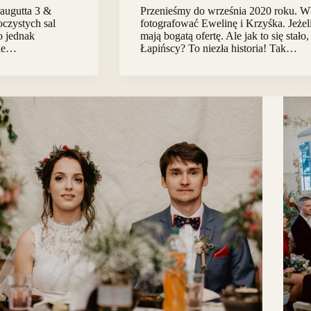
raugutta 3 &
Przenieśmy do września 2020 roku. W
oczystych sal
fotografować Ewelinę i Krzyśka. Jeżel
o jednak
mają bogatą ofertę. Ale jak to się stało
zie…
Łapińscy? To niezła historia! Tak…