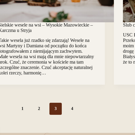
Sielskie wesele na wsi – Wysokie Mazowieckie –
Ślub 
Karczma u Stryja
USC B
Takie wesela już rzadko się zdarzają! Wesele na
Przeko
wsi Martyny i Damiana od początku do końca
moim 
fotografowałem z niemijającym zachwytem.
drogę 
Małe wesela na wsi mają dla mnie niepowtarzalny
Białys
urok. Czuć, że ceremonia w kościele ma tam
że to 
szczególne znaczenie. Czuć akceptację naturalnej
kolei rzeczy, harmonię…
1
2
3
4