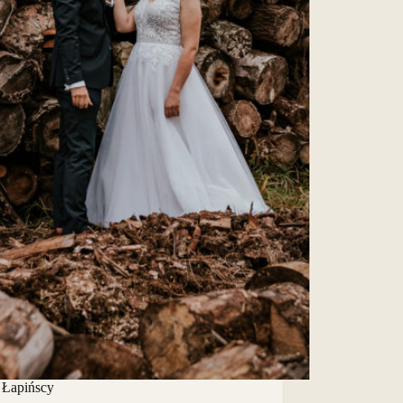
 Łapińscy