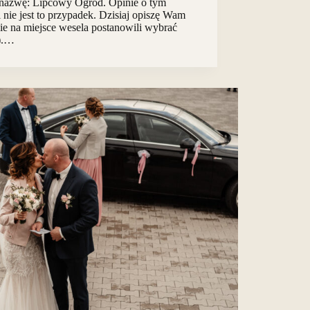
ną nazwę: Lipcowy Ogród. Opinie o tym
 nie jest to przypadek. Dzisiaj opiszę Wam
nie na miejsce wesela postanowili wybrać
k).…