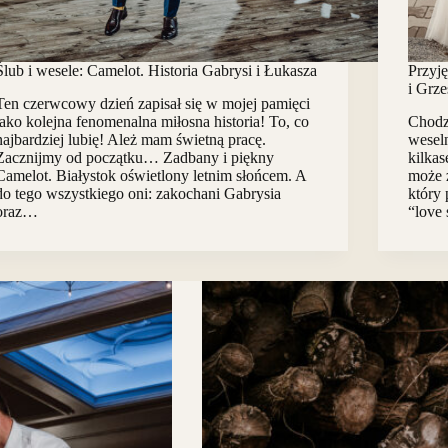
Ślub i wesele: Camelot. Historia Gabrysi i Łukasza
Przyj
i Grz
Ten czerwcowy dzień zapisał się w mojej pamięci
jako kolejna fenomenalna miłosna historia! To, co
Chodz
najbardziej lubię! Ależ mam świetną pracę.
wesel
Zacznijmy od początku… Zadbany i piękny
kilkas
Camelot. Białystok oświetlony letnim słońcem. A
może z
do tego wszystkiego oni: zakochani Gabrysia
który
oraz…
“love